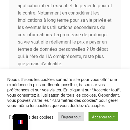
application, il est essentiel de peser le pour et
le contre. Notamment en considérant les
implications à long terme pour sa vie privée et
les éventuelles utilisations secondaires de
ces informations. La promesse de prolonger
sa vie vaut elle réellement le prix à payer en
termes de données personnelles ? Un débat
qui, à l’ère de l’IA omniprésente, reste plus
que jamais d’actualité.
Nous utilisons les cookies sur notre site pour vous offrir une
expérience la plus pertinente possible, basée sur vos
Wladimir Lapostolle
préférences et sur vos visites. En cliquant sur "Accepter tout",
,
,
intelligence artificielle
internet
réseau
vous consentez à l'utilisation de tous les cookies. Cependant,
,
,
,
social
sécurité
site internet
web
vous pouvez visiter les "Paramètres des cookies" pour gérer
,
,
Cyber-sécurité
Intelligence Artificielle
vous-même les cookies que vous décidez d'accepter.
,
Réseau social
Site internet
Paramètres des cookies
Rejeter tout
Accepter tout