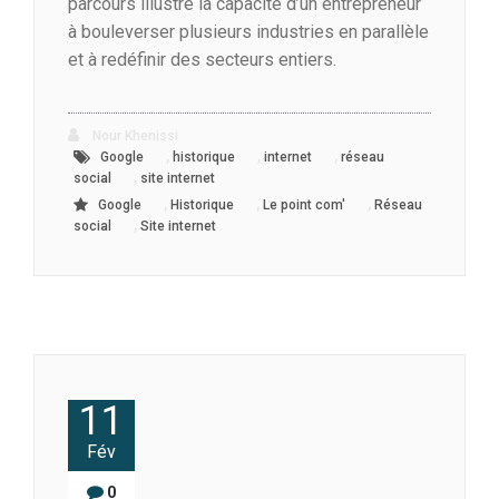
parcours illustre la capacité d’un entrepreneur
à bouleverser plusieurs industries en parallèle
et à redéfinir des secteurs entiers.
Nour Khenissi
,
,
,
Google
historique
internet
réseau
,
social
site internet
,
,
,
Google
Historique
Le point com'
Réseau
,
social
Site internet
11
Fév
0