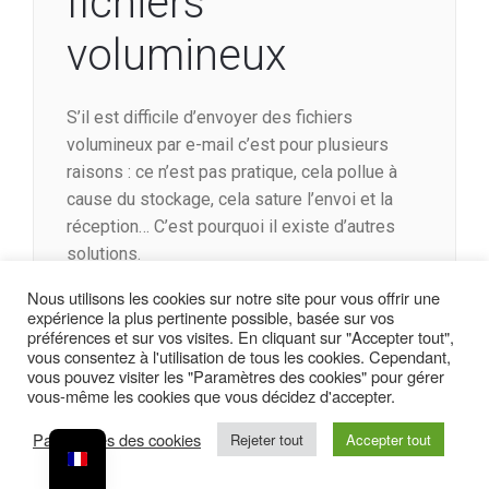
fichiers
volumineux
S’il est difficile d’envoyer des fichiers
volumineux par e-mail c’est pour plusieurs
raisons : ce n’est pas pratique, cela pollue à
cause du stockage, cela sature l’envoi et la
réception… C’est pourquoi il existe d’autres
solutions.
Wetransfer
Nous utilisons les cookies sur notre site pour vous offrir une
expérience la plus pertinente possible, basée sur vos
préférences et sur vos visites. En cliquant sur "Accepter tout",
vous consentez à l'utilisation de tous les cookies. Cependant,
Besoin d’envoyer une vidéo de 300Mo, un.psd
vous pouvez visiter les "Paramètres des cookies" pour gérer
de 600Mo… à un collègue ? Voici la solution :
vous-même les cookies que vous décidez d'accepter.
Wetransfer
. Vous ajoutez votre fichier,
Paramètres des cookies
Rejeter tout
Accepter tout
l’adresse du destinataire et un message. Puis
le tour est joué !