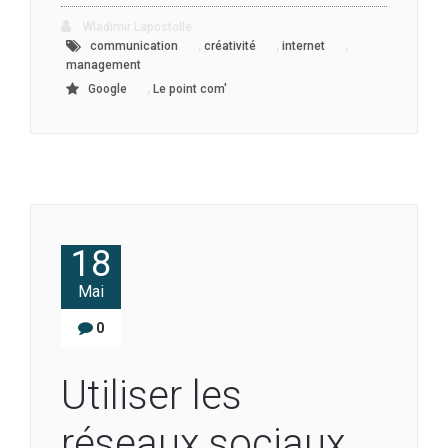
Wladimir Lapostolle
,
,
,
communication
créativité
internet
management
,
Google
Le point com'
18
Mai
0
Utiliser les
réseaux sociaux