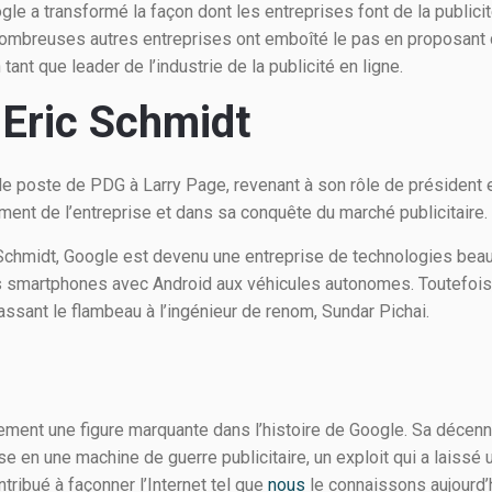
le a transformé la façon dont les entreprises font de la publicité
nombreuses autres entreprises ont emboîté le pas en proposant 
tant que leader de l’industrie de la publicité en ligne.
’Eric Schmidt
le poste de PDG à Larry Page, revenant à son rôle de président ex
ment de l’entreprise et dans sa conquête du marché publicitaire.
Schmidt, Google est devenu une entreprise de technologies beau
 smartphones avec Android aux véhicules autonomes. Toutefois,
assant le flambeau à l’ingénieur de renom, Sundar Pichai.
ement une figure marquante dans l’histoire de Google. Sa décen
ise en une machine de guerre publicitaire, un exploit qui a laiss
ontribué à façonner l’Internet tel que
nous
le connaissons aujourd’hu