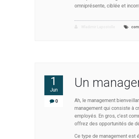
omniprésente, ciblée et incon
Wladimir Lapostolle
com
1
Un manageme
Jun
Ah, le management bienveilla
0
management qui consiste à cré
employés. En gros, c’est comme
offrez des opportunités de dé
Ce type de management est étr