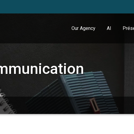
Our Agency
AI
Prése
mmunication