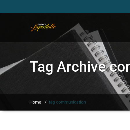
Tag Archive
co
Home
/
tag communication