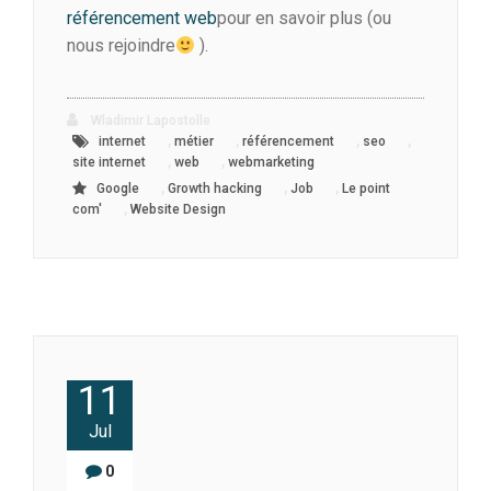
référencement web
pour en savoir plus (ou
nous rejoindre
).
Wladimir Lapostolle
,
,
,
,
internet
métier
référencement
seo
,
,
site internet
web
webmarketing
,
,
,
Google
Growth hacking
Job
Le point
,
com'
Website Design
11
Jul
0