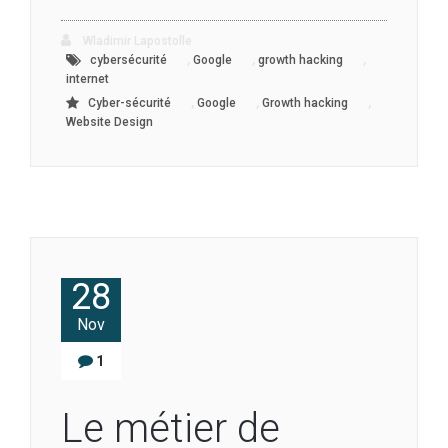
Wladimir Lapostolle
,
,
,
cybersécurité
Google
growth hacking
internet
,
,
,
Cyber-sécurité
Google
Growth hacking
Website Design
28
Nov
1
Le métier de