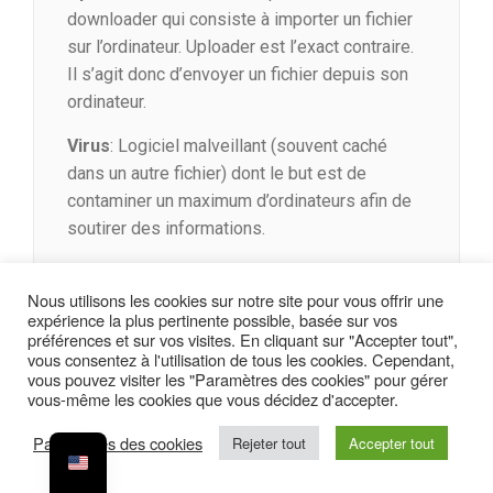
downloader qui consiste à importer un fichier
sur l’ordinateur. Uploader est l’exact contraire.
Il s’agit donc d’envoyer un fichier depuis son
ordinateur.
Virus
: Logiciel malveillant (souvent caché
dans un autre fichier) dont le but est de
contaminer un maximum d’ordinateurs afin de
soutirer des informations.
Webdesign
: Il s’agit du design spécialement
Nous utilisons les cookies sur notre site pour vous offrir une
créé pour les sites internet. La personne en
expérience la plus pertinente possible, basée sur vos
charge du webdesign dans une entreprise
préférences et sur vos visites. En cliquant sur "Accepter tout",
s’appelle de Webdesigner.
vous consentez à l'utilisation de tous les cookies. Cependant,
vous pouvez visiter les "Paramètres des cookies" pour gérer
vous-même les cookies que vous décidez d'accepter.
XHTML
: Le XHTML est un langage de
programmation créé dans les années 2000 qui
Paramètres des cookies
Rejeter tout
Accepter tout
utilise des balises. C’est l’évolution du HTML.