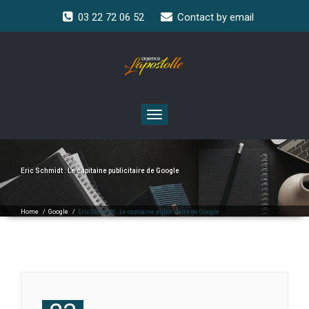
03 22 72 06 52
Contact by email
Toggle
navigation
Eric Schmidt : Le capitaine publicitaire de Google
Home
/
Google
/
Eric Schmidt : Le capitaine publicitaire de Google