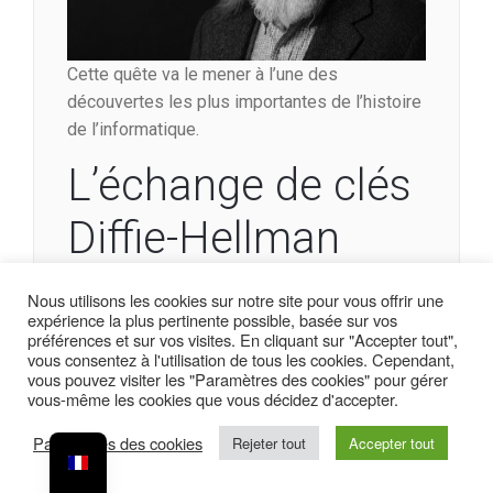
Cette quête va le mener à l’une des
découvertes les plus importantes de l’histoire
de l’informatique.
L’échange de clés
Diffie-Hellman
Nous utilisons les cookies sur notre site pour vous offrir une
En
1976
, Whitfield Diffie publie avec
Martin
expérience la plus pertinente possible, basée sur vos
Hellman
l’article
« New Directions in
préférences et sur vos visites. En cliquant sur "Accepter tout",
Cryptography »
. Ils y décrivent un concept
vous consentez à l'utilisation de tous les cookies. Cependant,
vous pouvez visiter les "Paramètres des cookies" pour gérer
révolutionnaire : la
cryptographie à clé
vous-même les cookies que vous décidez d'accepter.
publique
.
Paramètres des cookies
Rejeter tout
Accepter tout
L’idée est élégante : chaque utilisateur
possède deux clés, une publique qu’il partage