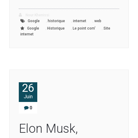
Nour Khenissi
,
,
,
Google
historique
internet
web
,
,
,
Google
Historique
Le point com'
Site
internet
26
Juin
0
Elon Musk,