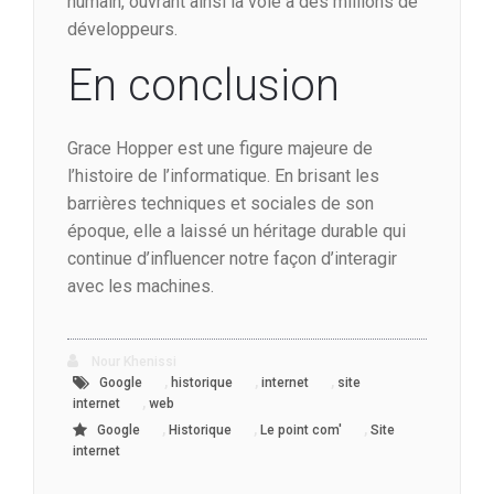
humain, ouvrant ainsi la voie à des millions de
développeurs.
En conclusion
Grace Hopper est une figure majeure de
l’histoire de l’informatique. En brisant les
barrières techniques et sociales de son
époque, elle a laissé un héritage durable qui
continue d’influencer notre façon d’interagir
avec les machines.
Nour Khenissi
,
,
,
Google
historique
internet
site
,
internet
web
,
,
,
Google
Historique
Le point com'
Site
internet