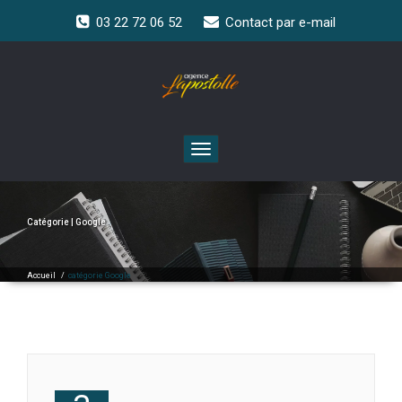
03 22 72 06 52
Contact par e-mail
Toggle
navigation
Catégorie | Google
Accueil
/
catégorie Google