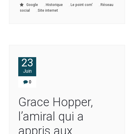
,
,
,
Google
Historique
Le point com'
Réseau
,
social
Site internet
23
Juin
0
Grace Hopper,
l’amiral qui a
appris aux