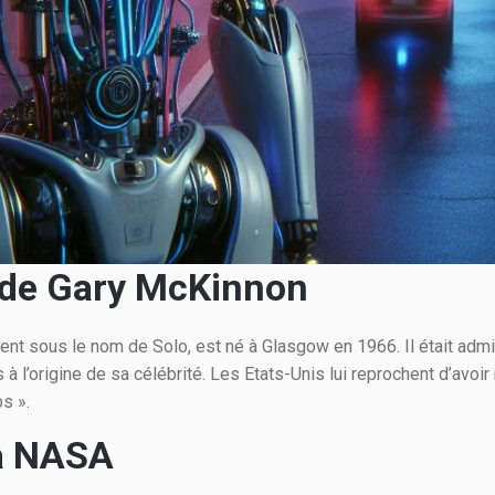
 de Gary McKinnon
nt sous le nom de Solo, est né à Glasgow en 1966. Il était adm
l’origine de sa célébrité. Les Etats-Unis lui reprochent d’avoir 
s ».
la NASA