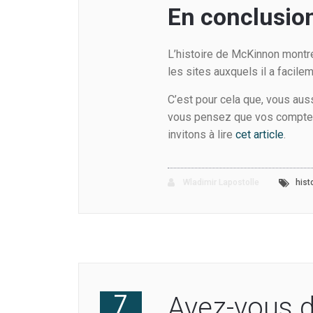
En conclusio
L’histoire de McKinnon montre 
les sites auxquels il a facil
C’est pour cela que, vous aus
vous pensez que vos comptes n
invitons à lire
cet article
.
Wladimir Lapostolle
hist
7
Avez-vous d