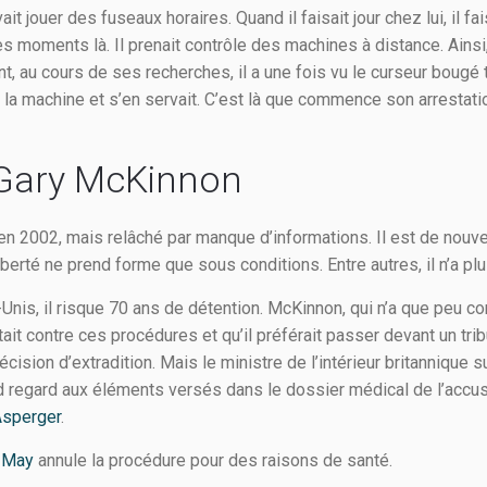
ait jouer des fuseaux horaires. Quand il faisait jour chez lui, il fai
es moments là. Il prenait contrôle des machines à distance. Ainsi, 
t, au cours de ses recherches, il a une fois vu le curseur bougé to
a machine et s’en servait. C’est là que commence son arrestation
 Gary McKinnon
i en 2002, mais relâché par manque d’informations. Il est de nouvea
berté ne prend forme que sous conditions. Entre autres, il n’a plus
-Unis, il risque 70 ans de détention. McKinnon, qui n’a que peu c
tait contre ces procédures et qu’il préférait passer devant un tribu
cision d’extradition. Mais le ministre de l’intérieur britannique
and regard aux éléments versés dans le dossier médical de l’accus
Asperger
.
 May
annule la procédure pour des raisons de santé.