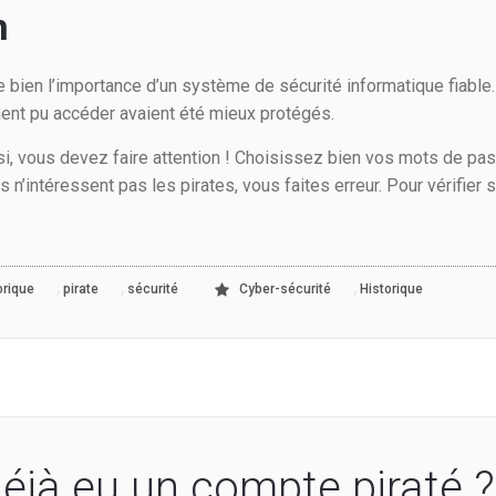
n
bien l’importance d’un système de sécurité informatique fiable. R
ement pu accéder avaient été mieux protégés.
si, vous devez faire attention ! Choisissez bien vos mots de pas
’intéressent pas les pirates, vous faites erreur. Pour vérifier s
,
,
,
orique
pirate
sécurité
Cyber-sécurité
Historique
éjà eu un compte piraté ?