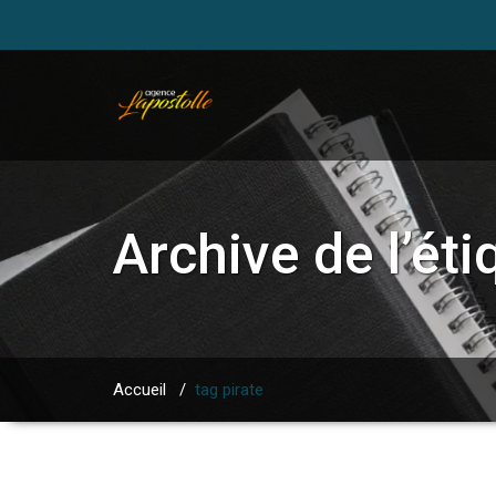
Archive de l’ét
Accueil
/
tag pirate