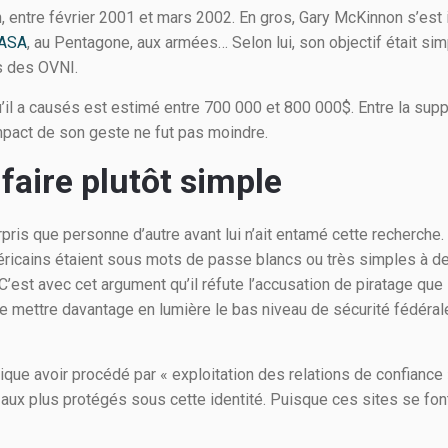
n, entre février 2001 et mars 2002. En gros, Gary McKinnon s’est 
ASA
, au Pentagone, aux armées… Selon lui, son objectif était s
s des OVNI.
u’il a causés est estimé entre 700 000 et 800 000$. Entre la supp
impact de son geste ne fut pas moindre.
faire plutôt simple
rpris que personne d’autre avant lui n’ait entamé cette recherche
ricains étaient sous mots de passe blancs ou très simples à dev
 C’est avec cet argument qu’il réfute l’accusation de piratage que 
 mettre davantage en lumière le bas niveau de sécurité fédérale, 
dique avoir procédé par « exploitation des relations de confiance »
aux plus protégés sous cette identité. Puisque ces sites se font 