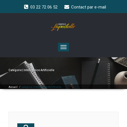
03 22 72 06 52
Contact par e-mail
Toggle
navigation
Catégorie | Intelligence Artificielle
Accueil
/
catégorie Intelligence Artificielle