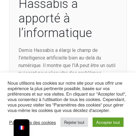
Hassabis a
apporté à
l’informatique
Demis Hassabis a élargi le champ de
l’intelligence artificielle bien au-delà du
numérique. Il montre que l’IA peut être un outil
puissant pour résoudre des problèmes
complexes, dans des domaines aussi variés
Nous utilisons les cookies sur notre site pour vous offrir une
expérience la plus pertinente possible, basée sur vos
que la santé, la recherche ou l’environnement.
préférences et sur vos visites. En cliquant sur "Accepter tout",
vous consentez à l'utilisation de tous les cookies. Cependant,
Il a une approche qui démontre que la
vous pouvez visiter les "Paramètres des cookies" pour gérer
technologie, lorsqu’elle est bien orientée, peut
vous-même les cookies que vous décidez d'accepter.
avoir un impact concret et durable sur le
Paramètres des cookies
Rejeter tout
Accepter tout
monde réel.