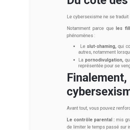
Du côté des
Le cybersexisme ne se traduit 
Notamment parce que
les fi
phénomènes :
Le
slut-shaming,
qui co
autres, notamment lorsqu
La
pornodivulgation,
qui
représentée pour se veng
Finalement,
cybersexis
Avant tout, vous pouvez renforc
Le contrôle parental :
mis gr
de limiter le temps passé sur i