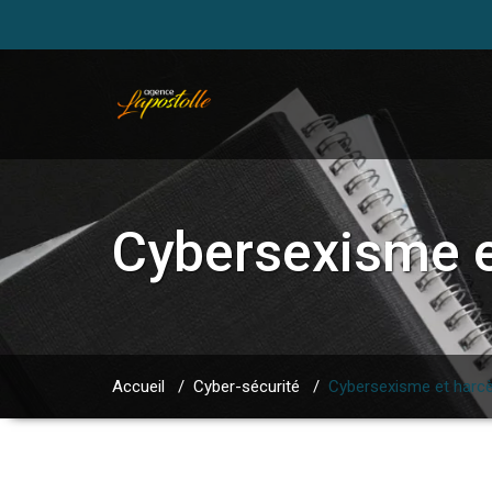
Cybersexisme e
Accueil
/
Cyber-sécurité
/
Cybersexisme et harc