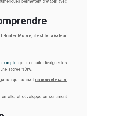
 numériques permettent d’établir avec
comprendre
t Hunter Moore, il est le créateur
es
comptes
pour ensuite divulguer les
t une sacrée %$!%.
ation qui connaît
un nouvel essor
 en elle, et développe un sentiment