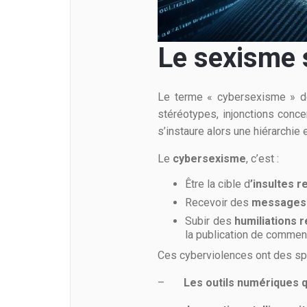
Le sexisme 
Le terme « cybersexisme » dé
stéréotypes, injonctions conce
s’instaure alors une hiérarch
Le
cybersexisme
, c’est :
Être la cible d
’insultes 
Recevoir des
messages 
Subir des
humiliations 
la publication de commen
Ces cyberviolences ont des spéc
–
Les outils numériques 