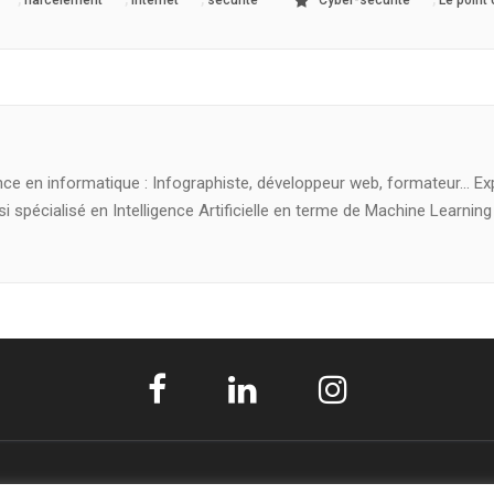
harcèlement
internet
sécurité
Cyber-sécurité
Le point
nce en informatique : Infographiste, développeur web, formateur… Ex
i spécialisé en Intelligence Artificielle en terme de Machine Learning