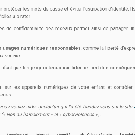
our protéger les mots de passe et éviter l’usurpation d’identité.
iciles à pirater.
es de confidentialité des réseaux permet ainsi de partager uni
aux usages numériques responsables
, comme la liberté d’expr
ux sociaux.
enfant que les
propos tenus sur Internet ont des conséque
.
al
sur les appareils numériques de votre enfant, et contrôle
eries.
vous voulez aider quelqu’un qui l’a été
.
Rendez-vous sur le site
(« Non au harcèlement » et « cyberviolences »).
,
,
,
,