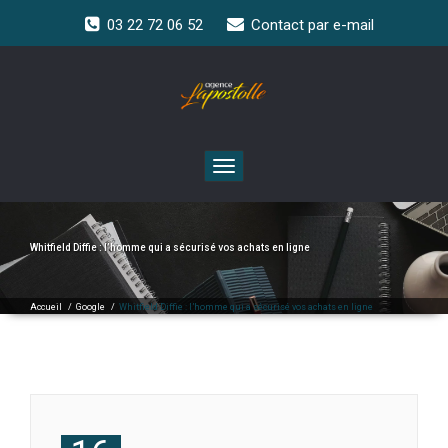
03 22 72 06 52
Contact par e-mail
Toggle
navigation
Whitfield Diffie : l’homme qui a sécurisé vos achats en ligne
Accueil
/
Google
/
Whitfield Diffie : l’homme qui a sécurisé vos achats en ligne