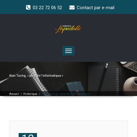
03 22 72 06 52
Contact par e-mail
Toggle
navigation
Alan Turing, « père de l’informatique »
Accueil
/
Historique
/
Alan Turing, « père de l’informatique »