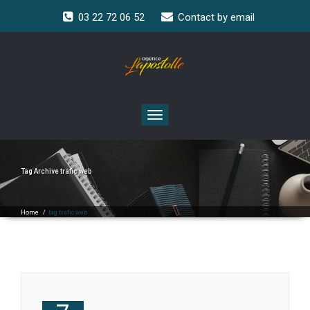
03 22 72 06 52
Contact by email
Toggle
navigation
Tag Archive
trafic web
Home
/
tag trafic web