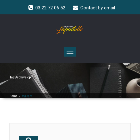
03 22 72 06 52
Contact by email
Toggle
navigation
Tag Archive
cpm
Home
/
tag cpm