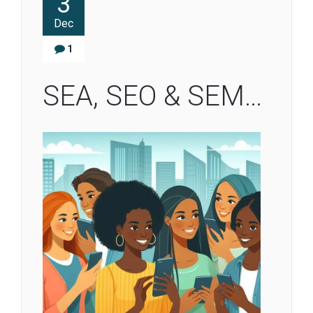
3
Dec
1
SEA, SEO & SEM…