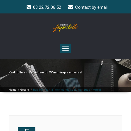
03 22 72 06 52
Contact by email
Toggle
navigation
Reid Hoffman : l’inventeur du CV numérique universel
Home
/
Google
/
Reid Hoffman : l’inventeur du CV numérique universel