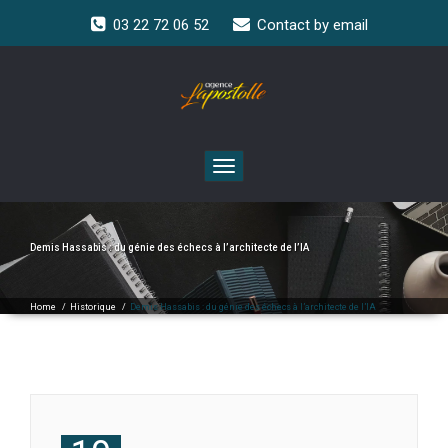
03 22 72 06 52
Contact by email
Toggle
navigation
Demis Hassabis : du génie des échecs à l’architecte de l’IA
Home
/
Historique
/
Demis Hassabis : du génie des échecs à l’architecte de l’IA