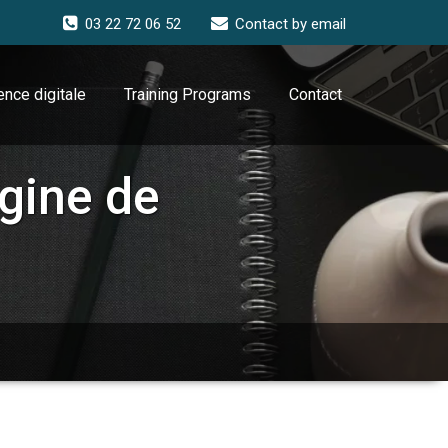
03 22 72 06 52
Contact by email
nce digitale
Training Programs
Contact
igine de