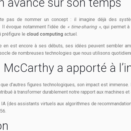
en avance sur son temps
e pas de nommer un concept : il imagine déjà des systèm
. Il évoque notamment l’idée de
« time-sharing »
, qui permet à
i préfigure le
cloud computing
actuel.
e en est encore à ses débuts, ses idées peuvent sembler ambit
le socle de nombreuses technologies que nous utilisons quotidie
 McCarthy a apporté à l’i
que d’autres figures technologiques, son impact est immense. E
ontribué à transformer durablement notre rapport aux machines et à
 IA (des assistants virtuels aux algorithmes de recommandation) 
956.
on