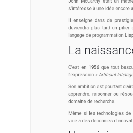
John McCarthy était un mathé
s’intéresse à une idée encore a
Il enseigne dans de prestig
deviendra plus tard un pilier
langage de programmation
Lis
La naissance 
C’est en
1956
que tout bascu
l’expression
« Artificial Intelli
Son ambition est pourtant clai
apprendre, raisonner ou réso
domaine de recherche.
Même si les technologies de l’
voie à des décennies d’innovat