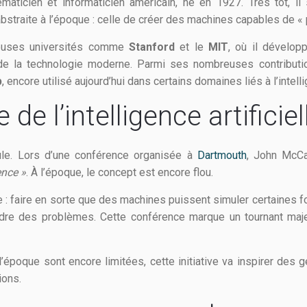
maticien et informaticien américain, né en 1927. Très tôt, i
bstraite à l’époque : celle de créer des machines capables de « 
ieuses universités comme
Stanford
et le
MIT
, où il dévelop
 de la technologie moderne. Parmi ses nombreuses contributio
p
, encore utilisé aujourd’hui dans certains domaines liés à l’intellig
de l’intelligence artificiel
le. Lors d’une conférence organisée à
Dartmouth
, John McCa
gence »
. À l’époque, le concept est encore flou.
re : faire en sorte que des machines puissent simuler certaines
udre des problèmes. Cette conférence marque un tournant maj
époque sont encore limitées, cette initiative va inspirer des g
ions.