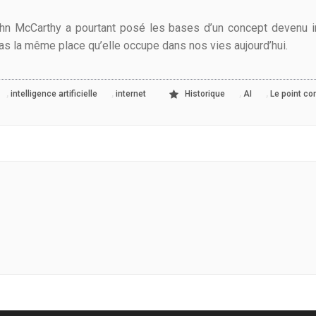
hn McCarthy a pourtant posé les bases d’un concept devenu inco
e pas la même place qu’elle occupe dans nos vies aujourd’hui.
,
,
,
,
intelligence artificielle
internet
Historique
AI
Le point co