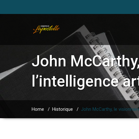
John McCarthy, 
l’intelligence art
Home
/
Historique
/
John McCarthy, le visionnaire à