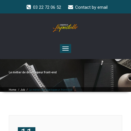
03 22 72 06 52
Contact by email
Toggle
navigation
Le métier de développeur front-end
Home
/
Job
/
Le métier de développeur front-end